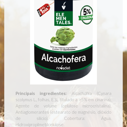
Principais ingredientes:
Alcachofra (Cynara
scolymus L., folhas, E.S., titulado a >5% em cinarina),
Agente de volume (celulose microcristalina),
Antiaglomerantes (estearato de magnésio, dióxido
de silício). Cobertura: Água,
Hidroxipropilmetilcelulose.