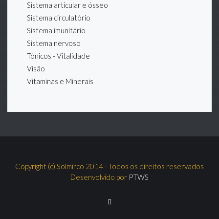
Sistema articular e ósseo
Sistema circulatório
Sistema imunitário
Sistema nervoso
Tónicos - Vitalidade
Visão
Vitaminas e Minerais
Copyright (c) Solmirco 2014 - Todos os direitos reservados
Desenvolvido por
PTWS