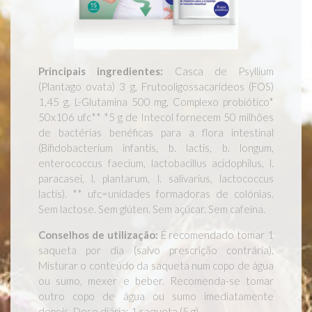
Principais ingredientes:
Casca de Psyllium
(Plantago ovata) 3 g, Frutooligossacarídeos (FOS)
1,45 g, L-Glutamina 500 mg, Complexo probiótico*
50x106 ufc** *5 g de Intecol fornecem 50 milhões
de bactérias benéficas para a flora intestinal
(Bifidobacterium infantis, b. lactis, b. longum,
enterococcus faecium, lactobacillus acidophilus, l.
paracasei, l. plantarum, l. salivarius, lactococcus
lactis). ** ufc=unidades formadoras de colónias.
Sem lactose. Sem glúten. Sem açúcar. Sem cafeína.
Conselhos de utilização:
É recomendado tomar 1
saqueta por dia (salvo prescrição contrária).
Misturar o conteúdo da saqueta num copo de água
ou sumo, mexer e beber. Recomenda-se tomar
outro copo de água ou sumo imediatamente
depois. Dose diária: 1 saqueta (5 g).