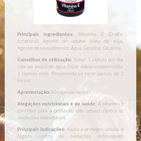
Principais ingredientes:
Vitamina E (D-alfa-
tocoferol), Agente de volume (óleo de soja).
Agente de revestimento: Água, Gelatina, Glicerina.
Conselhos de utilização:
Tomar 1 cápsula por dia,
com um pouco de água. Dose diária recomendada:
1 cápsula mole. Recomenda-se fazer pausas de 2
meses.
Apresentação:
60 cápsulas moles
Alegações nutricionais e de saúde:
A vitamina E
contribui para a proteção das células contra as
oxidações indesejáveis.
Principais Indicações:
Ajuda a proteger células e
órgãos contra as oxidações indesejáveis