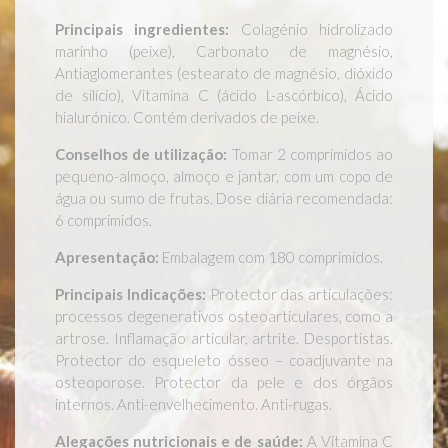
Principais ingredientes:
Colagénio hidrolizado
marinho (peixe), Carbonato de magnésio,
Antiaglomerantes (estearato de magnésio, dióxido
de silício), Vitamina C (ácido L-ascórbico), Ácido
hialurónico. Contém derivados de peixe.
Conselhos de utilização:
Tomar 2 comprimidos ao
pequeno-almoço, almoço e jantar, com um copo de
água ou sumo de frutas. Dose diária recomendada:
6 comprimidos.
Apresentação:
Embalagem com 180 comprimidos.
Principais Indicações:
Protector das articulações:
processos degenerativos osteoarticulares, como a
artrose. Inflamação articular, artrite. Desportistas.
Protector do esqueleto ósseo – coadjuvante na
osteoporose. Protector da pele e dos órgãos
internos. Anti-envelhecimento. Anti-rugas.
Alegações nutricionais e de saúde:
A Vitamina C